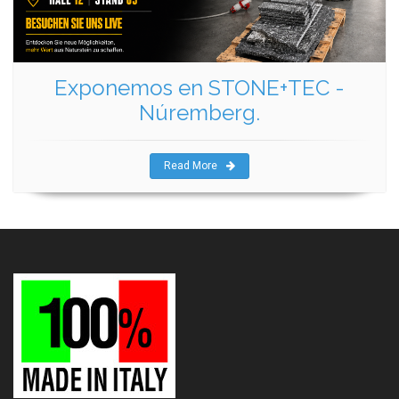
Exponemos en STONE+TEC -
Núremberg.
Read More