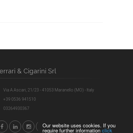
errari & Cigarini Srl
Via A.Ascari, 21/23 - 41053 Maranello (MO) - Italy
+39 0536 941510
03264930367
Our website uses cookies. If you
require further information
click