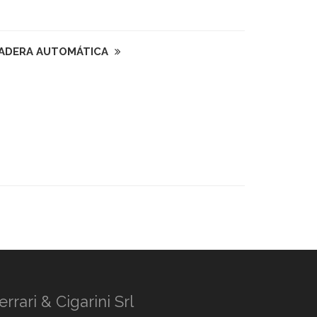
ZADERA AUTOMÁTICA
errari & Cigarini Srl